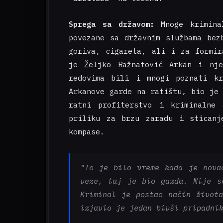
Sprega sa državom:
Mnoge kriminal
povezane sa državnim službama bez
goriva, cigareta, ali i za formir
je Željko Ražnatović Arkan i nje
redovima bili i mnogi poznati kr
Arkanove garde na ratištu, bio je
ratni profiterstvo i kriminalne 
priliku za brzu zaradu i sticanj
kompase.
"To je bilo vreme kada je nova
veze, taj je bio gazda. Nije s
Kriminal je postao način život
izjavio je jedan bivši pripadni