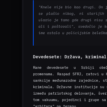
"Knele nije bio kao drugi. On 
se plašio nikog, ni starijih 
ulazio je tamo gde drugi nisu 
ali i poštovali", svedočio je k
ime ostalo u policijskim belešk
Devedesete: Država, kriminal
Rane devedesete u Srbiji obele
promenama. Raspad SFRJ, ratovi u 
sankcije međunarodne zajednice, s
kriminala. Državne institucije su 
između patriotskog delovanja, šve
tom vakuumu, pojedinci i grupe sa
"arbitara" na terenu.