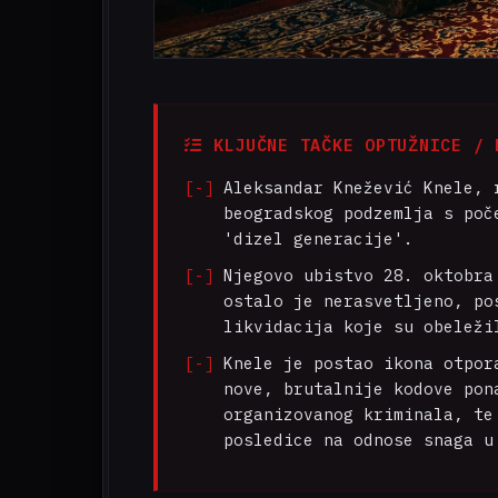
KLJUČNE TAČKE OPTUŽNICE / 
Aleksandar Knežević Knele, 
beogradskog podzemlja s poč
'dizel generacije'.
Njegovo ubistvo 28. oktobra
ostalo je nerasvetljeno, po
likvidacija koje su obeleži
Knele je postao ikona otpor
nove, brutalnije kodove pon
organizovanog kriminala, te
posledice na odnose snaga u