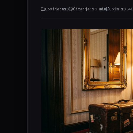
Dosije:
#13
Čitanje:
13 min
Obim:
13.41