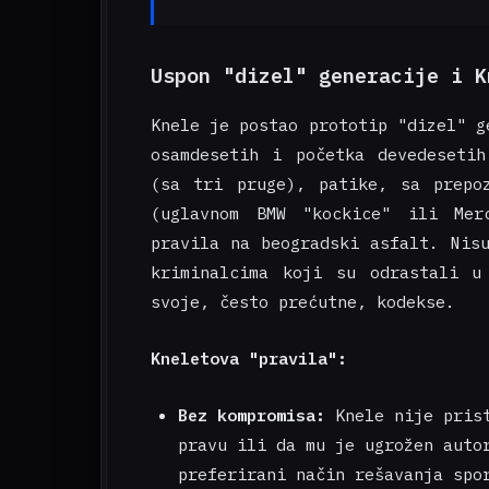
Uspon "dizel" generacije i K
Knele je postao prototip "dizel" g
osamdesetih i početka devedesetih
(sa tri pruge), patike, sa prepoz
(uglavnom BMW "kockice" ili Mer
pravila na beogradski asfalt. Nis
kriminalcima koji su odrastali u
svoje, često prećutne, kodekse.
Kneletova "pravila":
Bez kompromisa:
Knele nije prist
pravu ili da mu je ugrožen auto
preferirani način rešavanja spo