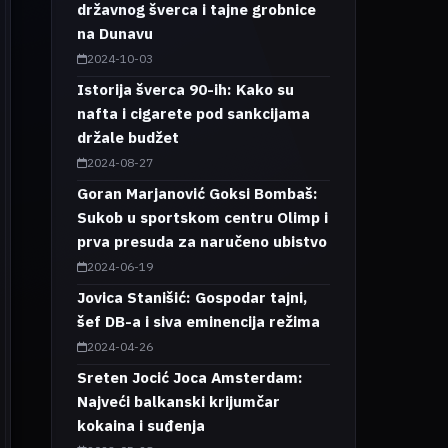
državnog šverca i tajne grobnice
na Dunavu
2024-10-03
Istorija šverca 90-ih: Kako su
nafta i cigarete pod sankcijama
držale budžet
2024-08-27
Goran Marjanović Goksi Bombaš:
Sukob u sportskom centru Olimp i
prva presuda za naručeno ubistvo
2024-06-19
Jovica Stanišić: Gospodar tajni,
šef DB-a i siva eminencija režima
2024-04-26
Sreten Jocić Joca Amsterdam:
Najveći balkanski krijumčar
kokaina i suđenja