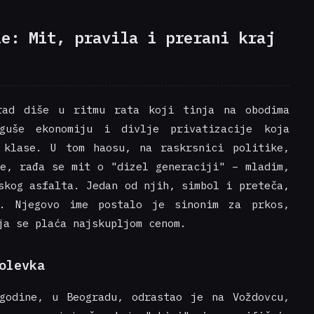
le: Mit, pravila i prerani kraj
rad diše u ritmu rata koji tinja na obodima
 guše ekonomiju i divlje privatizacije koja
 klase. U tom haosu, na raskrsnici politike,
je, rađa se mit o "dizel generaciji" – mladim,
skog asfalta. Jedan od njih, simbol i preteča,
e. Njegovo ime postalo je sinonim za prkos,
ja se plaća najskupljom cenom.
olevka
godine, u Beogradu, odrastao je na Voždovcu,