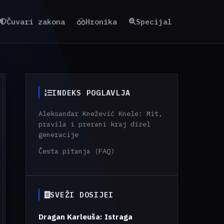
Čuvari zakona
Hronika
Specijal
INDEKS POGLAVLJA
Aleksandar Knežević Knele: Mit,
pravila i prerani kraj dizel
generacije
Česta pitanja (FAQ)
SVEŽI DOSIJEI
Dragan Karleuša: Istraga