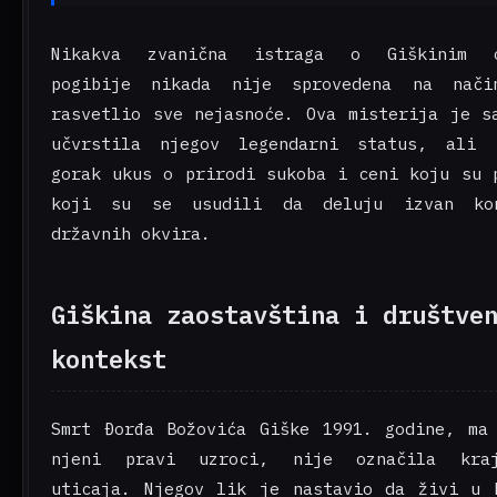
Nikakva zvanična istraga o Giškinim o
pogibije nikada nije sprovedena na nač
rasvetlio sve nejasnoće. Ova misterija je s
učvrstila njegov legendarni status, ali 
gorak ukus o prirodi sukoba i ceni koju su 
koji su se usudili da deluju izvan kon
državnih okvira.
Giškina zaostavština i društve
kontekst
Smrt Đorđa Božovića Giške 1991. godine, ma
njeni pravi uzroci, nije označila kra
uticaja. Njegov lik je nastavio da živi u 