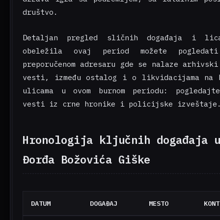
društvo.
Detaljan pregled sličnih događaja i li
obeležila ovaj period možete pogledat
preporučenom adresaru gde se nalaze arhivski
vesti, između ostalog i o likvidacijama na 
ulicama u ovom burnom periodu:
pogledajt
vesti iz crne hronike i policijske izveštaje
Hronologija ključnih događaja 
Đorđa Božovića Giške
DATUM
DOGAĐAJ
MESTO
KONT