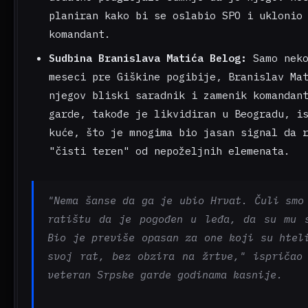
planiran kako bi se oslabio SPO i uklonio
komandant.
Sudbina Branislava Matića Belog:
Samo neko
meseci pre Giškine pogibije, Branislav Ma
njegov bliski saradnik i zamenik komandan
garde, takođe je likvidiran u Beogradu, i
kuće, što je mnogima bio jasan signal da 
"čisti teren" od nepoželjnih elemenata.
"Nema šanse da ga je ubio Hrvat. Čuli smo
ratištu da je pogođen u leđa, da su mu 
Bio je previše opasan za one koji su htel
svoj rat, bez obzira na žrtve," ispričao
veteran Srpske garde godinama kasnije.