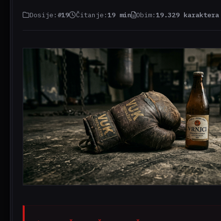
Dosije:
#19
Čitanje:
19 min
Obim:
19.329 karaktera