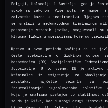
Belgiji, Holandiji i Austriji, gde je čest
sukob sa zakonom. Više puta je hapšen i
zatvorske kazne u inostranstvu. Njegova sp
se snalazi u međunarodnom kriminalnom mil
poznavanje stranih jezika, omogućavali su
ključna figura u operacijama koje su prelazi
Upravo u ovom periodu počinju da se javl
česte spekulacije o Giškinom odnosu s
bezbednošću (DB) Socijalističke Federativn
Jugoslavije. U to vreme, DB je aktivno r
kriminalce iz emigracije za obavljanje
zadataka, najčešće vezanih za pr
"neutralisanje" jugoslovenske političke e
koja je smatrana pretnjom po stabilnost dr
se da je Giška, kao i mnogi drugi "žestoki m
Ljube Zemunca ili Arkana, bio u kontaktu