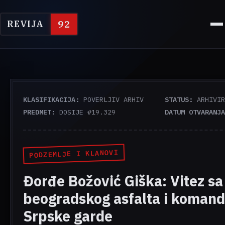
92
REVIJA
KLASIFIKACIJA:
POVERLJIV ARHIV
STATUS:
ARHIVIR
PREDMET:
DOSIJE #19.329
DATUM OTVARANJA
PODZEMLJE I KLANOVI
Đorđe Božović Giška: Vitez sa
beogradskog asfalta i koman
Srpske garde