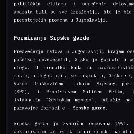
političkim elitama i određenim delovim
aparata bili su sve izraženiji, što je bio
predstojećih promena u Jugoslaviji.
Formiranje Srpske garde
Predvečerje ratova u Jugoslaviji, krajem os
početkom devedesetih, Gišku je gurnulo u p
ulogu. U trenutku kada su nacionalistič
rasle, a Jugoslavija se raspadala, Giška se,
Vukom Draškovićem, liderom Srpskog pokr
(SPO), i Branislavom Matićem Belim, j
istaknutim "žestokim momkom", odlučio na 
paravojne formacije –
Srpske garde
.
Srpska garda je zvanično osnovana 1991. 
deklarisanim ciljem da brani srpski narod n