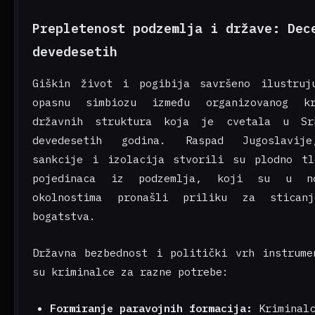
Prepletenost podzemlja i države: Dec
devedesetih
Giškin život i pogibija savršeno ilustruj
opasnu simbiozu između organizovanog k
državnih struktura koja je cvetala u Sr
devedesetih godina. Raspad Jugoslavij
sankcije i izolacija stvorili su plodno t
pojedinaca iz podzemlja, koji su u no
okolnostima pronašli priliku za stica
bogatstva.
Državna bezbednost i politički vrh instrume
su kriminalce za razne potrebe:
Formiranje paravojnih formacija:
Kriminalc