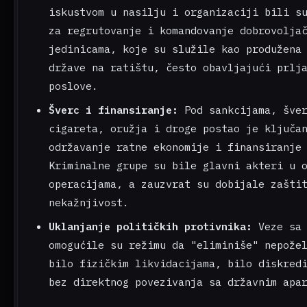
iskustvom u nasilju i organizaciji bili s
za regrutovanje i komandovanje dobrovolja
jedinicama, koje su služile kao produžena
države na ratištu, često obavljajući prlj
poslove.
Šverc i finansiranje:
Pod sankcijama, šver
cigareta, oružja i droge postao je ključa
održavanje ratne ekonomije i finansiranje
Kriminalne grupe su bile glavni akteri u 
operacijama, a zauzvrat su dobijale zašti
nekažnjivost.
Uklanjanje političkih protivnika:
Veze sa 
omogućile su režimu da "eliminiše" nepože
bilo fizičkim likvidacijama, bilo diskred
bez direktnog povezivanja sa državnim apa