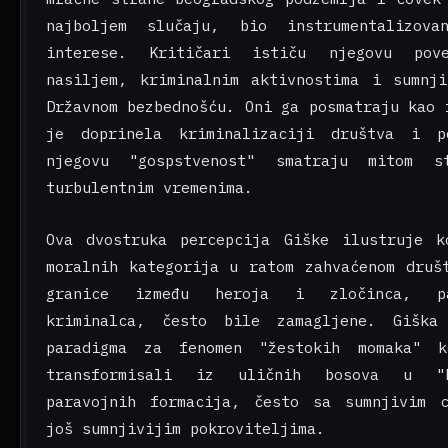
najboljem slučaju, bio instrumentalizov
interese. Kritičari ističu njegovu pov
nasiljem, kriminalnim aktivnostima i sumnj
Državnom bezbednošću. Oni ga posmatraju kao 
je doprinela kriminalizaciji društva i p
njegovu "gospstvenost" smatraju mitom s
turbulentnim vremenima.
Ova dvostruka percepcija Giške ilustruje k
moralnih kategorija u ratom zahvaćenom druš
granice između heroja i zločinca, p
kriminalca, često bile zamagljene. Giška
paradigma za fenomen "žestokih momaka" 
transformisali iz uličnih bosova u "k
paravojnih formacija, često sa sumnjivim 
još sumnjivijim pokroviteljima.