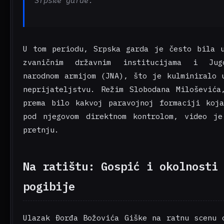
U tom periodu, Srpska garda je često bila 
zvaničnim državnim institucijama i Jugo
narodnom armijom (JNA), što je kulminiralo 
neprijateljstvu. Režim Slobodana Miloševića
prema bilo kakvoj paravojnoj formaciji koj
pod njegovom direktnom kontrolom, video j
pretnju.
Na ratištu: Gospić i okolnosti
pogibije
Ulazak Đorđa Božovića Giške na ratnu scenu 