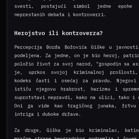
svesti, postajući simbol jedne epohe 
neprestanih debata i kontroverzi.
Herojstvo ili kontroverza?
Percepcija Đorđa Božovića Giške u javnost
podeljena. Za jedne, on je bio heroj, patri
položio život za svoj narod, "gospodin sa as
je, uprkos svojoj kriminalnoj prošlosti,
kodeks časti i osećaj za pravdu. Njegovi 
ističu njegovu hrabrost, harizmu i sprem
suprotstavi nepravdi, kako na ulici, tako i 
Oni ga vide kao tragičnog junaka, žrtvu 
intriga i duboke države.
Za druge, Giška je bio kriminalac, batin
mračne strane beogradskog podzemlja i čovek