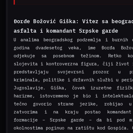
Đorđe Božović Giška: Vitez sa beogra
asfalta i komandant Srpske garde
U analima beogradskog podzemlja i burnih 
godina dvadesetog veka, ime Đorđa Božo
odjekuje sa posebnom težinom. Retko k
slojevita i kontroverzna figura, čiji život 
predstavljaju svojevrsni prozor u pre
kriminala, politike i državnih službi u peri
Jugoslavije. Giška, čovek izuzetne fizič
harizme, istovremeno je bio i intelektual
tečno govorio strane jezike, robijao u
zatvorima i na kraju postao komandant
formacije – Srpske garde – da bi pod mi
okolnostima poginuo na ratištu kod Gospića. 