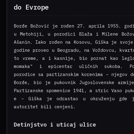
do Evrope
Đorđe Božović je rođen 27. aprila 1955. god
u Metohiji, u porodici Blaža i Milene Božo
Ašanin. Iako rođen na Kosovu, Giška je svoje
godine proveo u Beogradu, na Voždovcu, kvart
to vreme, a i kasnije, bio poznat kao legl
momaka" i epicentar uličnih sukoba. P
porodice sa partizanskim korenima – njegov d
Đorđe, bio je pukovnik Jugoslovenske armij
Partizanske spomenice 1941, a stric Vaso puk
e – Giška je odrastao u okruženju gde 
autoritet bili cenjeni.
Detinjstvo i uticaj ulice