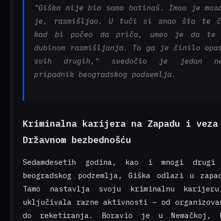
"Giška nije bio samo batinaš. Imao je moz
je, razmišljao. U tuči si znao šta te č
kad bi počeo da priča, umeo je da te 
dubinom razmišljanja. To ga je činilo opa
svih drugih," svedočio je jedan ne
pripadnik beogradskog podzemlja.
Kriminalna karijera na Zapadu i veza
Državnom bezbednošću
Sedamdesetih godina, kao i mnogi drugi 
beogradskog podzemlja, Giška odlazi u zapa
Tamo nastavlja svoju kriminalnu karijer
uključivala razne aktivnosti – od organizova
do reketiranja. Boravio je u Nemačkoj, F