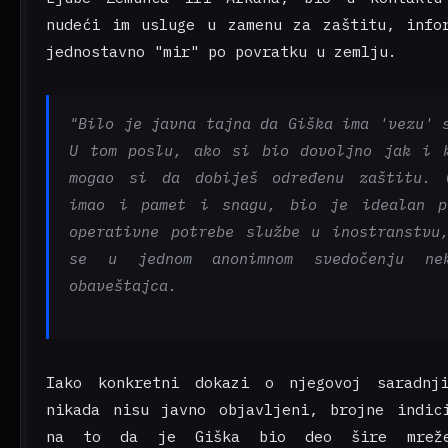
nudeći im usluge u zamenu za zaštitu, info
jednostavno "mir" po povratku u zemlju.
"Bilo je javna tajna da Giška ima 'vezu' 
U tom poslu, ako si bio dovoljno jak i 
mogao si da dobiješ određenu zaštitu. 
imao i pamet i snagu, bio je idealan p
operativne potrebe službe u inostranstvu
se u jednom anonimnom svedočenju nek
obaveštajca.
Iako konkretni dokazi o njegovoj saradnj
nikada nisu javno objavljeni, brojne indic
na to da je Giška bio deo šire mrež