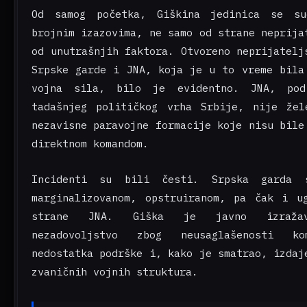
Od samog početka, Giškina jedinica se su
brojnim izazovima, ne samo od strane neprija
od unutrašnjih faktora. Otvoreno neprijatelj
Srpske garde i JNA, koja je u to vreme bila
vojna sila, bilo je evidentno. JNA, pod
tadašnjeg političkog vrha Srbije, nije že
nezavisne paravojne formacije koje nisu bile
direktnom komandom.
Incidenti su bili česti. Srpska garda 
marginalizovanom, opstruiranom, pa čak i u
strane JNA. Giška je javno izraža
nezadovoljstvo zbog neusaglašenosti kom
nedostatka podrške i, kako je smatrao, izdaj
zvaničnih vojnih struktura.