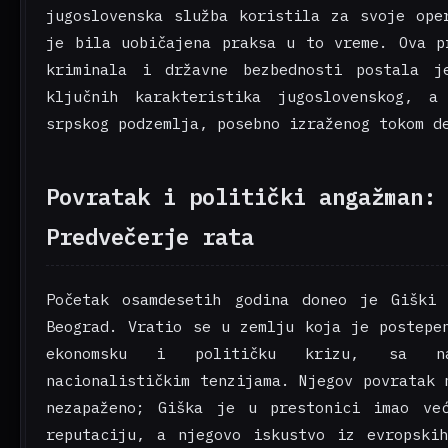
jugoslovenska služba koristila za svoje ope
je bila uobičajena praksa u to vreme. Ova p
kriminala i državne bezbednosti postala j
ključnih karakteristika jugoslovenskog, a
srpskog podzemlja, posebno izraženog tokom d
Povratak i politički angažman:
Predvečerje rata
Početak osamdesetih godina doneo je Giški
Beograd. Vratio se u zemlju koja je postepe
ekonomsku i političku krizu, sa nar
nacionalističkim tenzijama. Njegov povratak 
nezapaženo; Giška je u prestonici imao ve
reputaciju, a njegovo iskustvo iz evropski