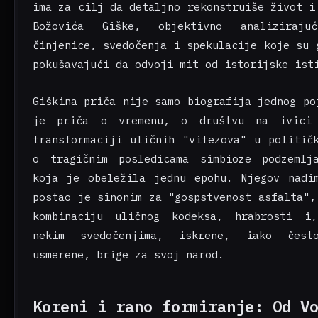
ima za cilj da detaljno rekonstruiše život i
Božovića Giške, objektivno analiziraju
činjenice, svedočenja i spekulacije koje su 
pokušavajući da odvoji mit od istorijske ist
Giškina priča nije samo biografija jednog po
je priča o vremenu, o društvu na ivici
transformaciji uličnih "vitezova" u politič
o tragičnim posledicama simbioze podzemlj
koja je obeležila jednu epohu. Njegov nadi
postao je sinonim za "gospstvenost asfalta",
kombinaciju uličnog kodeksa, hrabrosti i
nekim svedočenjima, iskrene, iako čest
usmerene, brige za svoj narod.
Koreni i rano formiranje: Od V