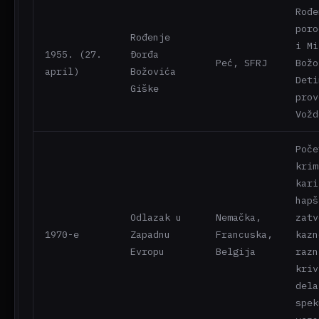
Rođe
poro
Rođenje
i Mi
1955. (27.
Đorđa
Peć, SFRJ
Božo
april)
Božovića
Deti
Giške
prov
Vožd
Poče
krim
kari
hapš
Odlazak u
Nemačka,
zatv
1970-e
Zapadnu
Francuska,
kazn
Evropu
Belgija
razn
kriv
dela
spek