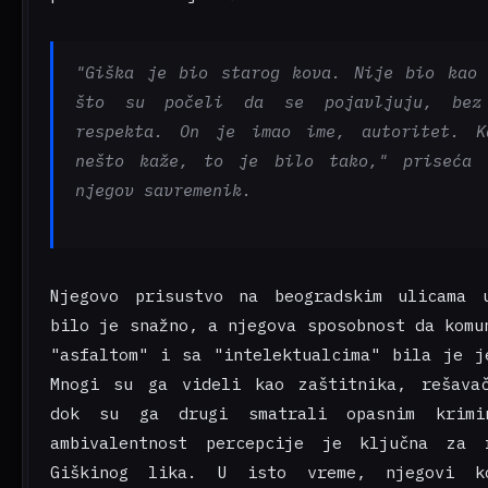
"Giška je bio starog kova. Nije bio kao
što su počeli da se pojavljuju, bez
respekta. On je imao ime, autoritet. K
nešto kaže, to je bilo tako," priseća 
njegov savremenik.
Njegovo prisustvo na beogradskim ulicama 
bilo je snažno, a njegova sposobnost da komu
"asfaltom" i sa "intelektualcima" bila je j
Mnogi su ga videli kao zaštitnika, rešava
dok su ga drugi smatrali opasnim krimi
ambivalentnost percepcije je ključna za r
Giškinog lika. U isto vreme, njegovi k