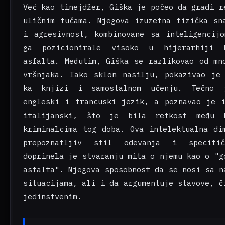
Već kao tinejdžer, Giška je počeo da gradi r
uličnim tučama. Njegova izuzetna fizička sn
i agresivnost, kombinovane sa inteligencij
ga pozicionirale visoko u hijerarhiji b
asfalta. Međutim, Giška se razlikovao od mn
vršnjaka. Iako sklon nasilju, pokazivao je
ka knjizi i samostalnom učenju. Tečno 
engleski i francuski jezik, a poznavao je 
italijanski, što je bila retkost među b
kriminalcima tog doba. Ova intelektualna di
prepoznatljiv stil odevanja i specifi
doprinela je stvaranju mita o njemu kao o "g
asfalta". Njegova sposobnost da se nosi sa n
situacijama, ali i da argumentuje stavove, č
jedinstvenim.