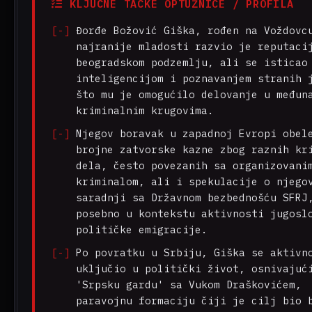
KLJUČNE TAČKE OPTUŽNICE / PROFILA
Đorđe Božović Giška, rođen na Voždovc
najranije mladosti razvio je reputaci
beogradskom podzemlju, ali se isticao
inteligencijom i poznavanjem stranih 
što mu je omogućilo delovanje u međun
kriminalnim krugovima.
Njegov boravak u zapadnoj Evropi obel
brojne zatvorske kazne zbog raznih kr
dela, često povezanih sa organizovani
kriminalom, ali i spekulacije o njego
saradnji sa Državnom bezbednošću SFRJ
posebno u kontekstu aktivnosti jugosl
političke emigracije.
Po povratku u Srbiju, Giška se aktivn
uključio u politički život, osnivajuć
'Srpsku gardu' sa Vukom Draškovićem,
paravojnu formaciju čiji je cilj bio 