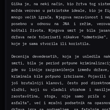
Giška je, na neki način, bio žrtva tog siste
možda verovao u patriotske ideale, bio je fi
mnogo većih igrača. Njegova nezavisnost i ne
posebno u odnosu na JNA i režim, verov
koštali života. Njegova smrt je bila jasa
država neće tolerisati nikakve "odmetnike",
koje je sama stvorila ili koristila.
Decenija devedesetih, koja je usledila na
smrti, bila je period potpune kriminalizaci
gde su linije razgraničenja između države
kriminala bile potpuno izbrisane. Pojavili 
još brutalniji klanovi, često pod direktno
službi, koji su vladali strahom i nasilje
zaostavština, stoga, nije samo priča o 
asfalta", već i mračni podsetnik na opasno
država igra sa podzemljem, sa fatalnim pos