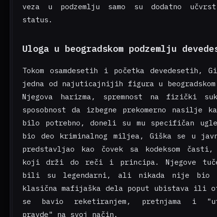
veza u podzemlju samo su dodatno učvrst
status.
Uloga u beogradskom podzemlju devede
Tokom osamdesetih i početka devedesetih, G
jedna od najuticajnijih figura u beogradskom
Njegova harizma, spremnost na fizički su
sposobnost da izbegne prekomerno nasilje k
bilo potrebno, doneli su mu specifičan ugl
bio deo kriminalnog miljea, Giška se u jav
predstavljao kao čovek sa kodeksom časti,
koji drži do reči i principa. Njegove tuč
bili su legendarni, ali nikada nije bio 
klasična mafijaška dela poput ubistava ili o
se bavio reketiranjem, pretnjama i "ut
pravde" na svoj način.