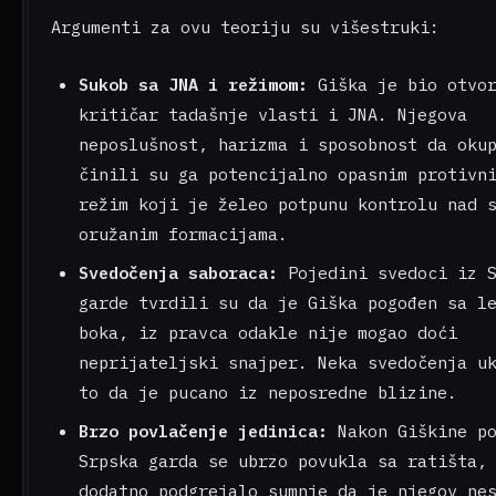
Argumenti za ovu teoriju su višestruki:
Sukob sa JNA i režimom:
Giška je bio otvo
kritičar tadašnje vlasti i JNA. Njegova
neposlušnost, harizma i sposobnost da oku
činili su ga potencijalno opasnim protivn
režim koji je želeo potpunu kontrolu nad 
oružanim formacijama.
Svedočenja saboraca:
Pojedini svedoci iz S
garde tvrdili su da je Giška pogođen sa l
boka, iz pravca odakle nije mogao doći
neprijateljski snajper. Neka svedočenja u
to da je pucano iz neposredne blizine.
Brzo povlačenje jedinica:
Nakon Giškine po
Srpska garda se ubrzo povukla sa ratišta,
dodatno podgrejalo sumnje da je njegov ne