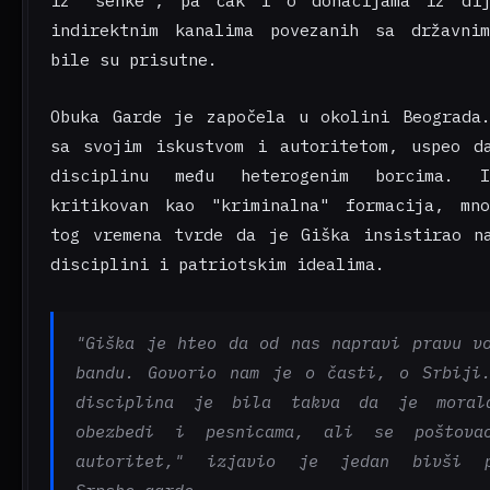
indirektnim kanalima povezanih sa državni
bile su prisutne.
Obuka Garde je započela u okolini Beograda
sa svojim iskustvom i autoritetom, uspeo d
disciplinu među heterogenim borcima. 
kritikovan kao "kriminalna" formacija, mn
tog vremena tvrde da je Giška insistirao n
disciplini i patriotskim idealima.
"Giška je hteo da od nas napravi pravu v
bandu. Govorio nam je o časti, o Srbiji
disciplina je bila takva da je mora
obezbedi i pesnicama, ali se poštova
autoritet," izjavio je jedan bivši p
Srpske garde.