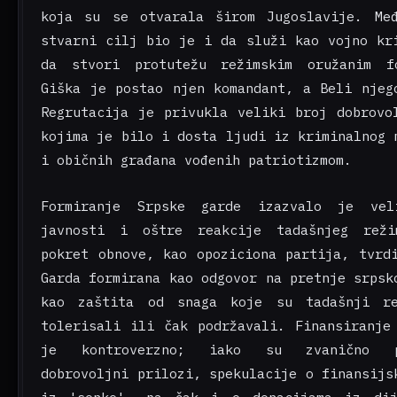
koja su se otvarala širom Jugoslavije. Me
stvarni cilj bio je i da služi kao vojno kr
da stvori protutežu režimskim oružanim fo
Giška je postao njen komandant, a Beli njeg
Regrutacija je privukla veliki broj dobrovo
kojima je bilo i dosta ljudi iz kriminalnog 
i običnih građana vođenih patriotizmom.
Formiranje Srpske garde izazvalo je vel
javnosti i oštre reakcije tadašnjeg reži
pokret obnove, kao opoziciona partija, tvrd
Garda formirana kao odgovor na pretnje srpsk
kao zaštita od snaga koje su tadašnji r
tolerisali ili čak podržavali. Finansiranje
je kontroverzno; iako su zvanično pr
dobrovoljni prilozi, spekulacije o finansijs
iz 'senke', pa čak i o donacijama iz dij