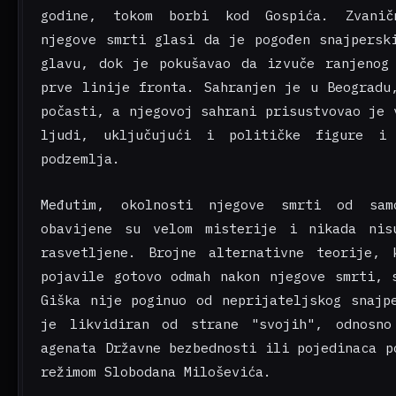
godine, tokom borbi kod Gospića. Zvanič
njegove smrti glasi da je pogođen snajpersk
glavu, dok je pokušavao da izvuče ranjenog
prve linije fronta. Sahranjen je u Beogradu
počasti, a njegovoj sahrani prisustvovao je 
ljudi, uključujući i političke figure i 
podzemlja.
Međutim, okolnosti njegove smrti od sam
obavijene su velom misterije i nikada nis
rasvetljene. Brojne alternativne teorije,
pojavile gotovo odmah nakon njegove smrti, 
Giška nije poginuo od neprijateljskog snajp
je likvidiran od strane "svojih", odnosno
agenata Državne bezbednosti ili pojedinaca p
režimom Slobodana Miloševića.