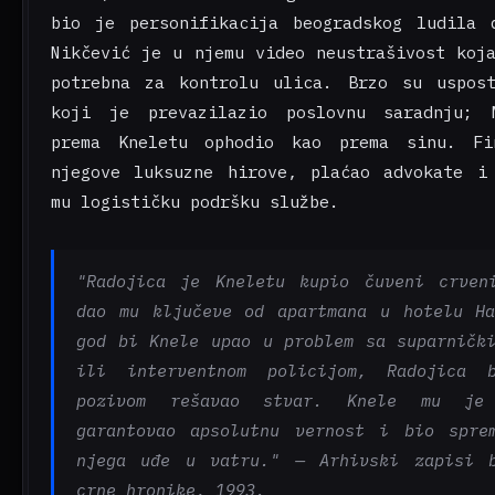
bio je personifikacija beogradskog ludila 
Nikčević je u njemu video neustrašivost koj
potrebna za kontrolu ulica. Brzo su uspost
koji je prevazilazio poslovnu saradnju; 
prema Kneletu ophodio kao prema sinu. Fi
njegove luksuzne hirove, plaćao advokate i
mu logističku podršku službe.
"Radojica je Kneletu kupio čuveni crven
dao mu ključeve od apartmana u hotelu Ha
god bi Knele upao u problem sa suparničk
ili interventnom policijom, Radojica 
pozivom rešavao stvar. Knele mu je 
garantovao apsolutnu vernost i bio spre
njega uđe u vatru." — Arhivski zapisi b
crne hronike, 1993.