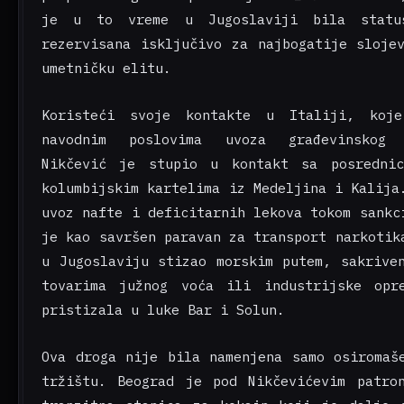
je u to vreme u Jugoslaviji bila statu
rezervisana isključivo za najbogatije sloje
umetničku elitu.
Koristeći svoje kontakte u Italiji, koj
navodnim poslovima uvoza građevinskog 
Nikčević je stupio u kontakt sa posrednic
kolumbijskim kartelima iz Medeljina i Kalija
uvoz nafte i deficitarnih lekova tokom sankc
je kao savršen paravan za transport narkotik
u Jugoslaviju stizao morskim putem, sakrive
tovarima južnog voća ili industrijske opr
pristizala u luke Bar i Solun.
Ova droga nije bila namenjena samo osiromaš
tržištu. Beograd je pod Nikčevićevim patro