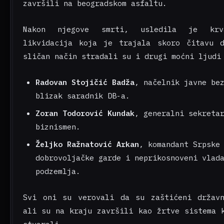
završili na beogradskom asfaltu.
Nakon njegove smrti, usledila je krv
likvidacija koja je trajala skoro čitavu d
sličan način stradali su i drugi moćni ljudi
Radovan Stojičić Badža
, načelnik javne be
blizak saradnik DB-a.
Zoran Todorović Kundak
, generalni sekreta
biznismen.
Željko Ražnatović Arkan
, komandant Srpske
dobrovoljačke garde i neprikosnoveni vlad
podzemlja.
Svi oni su verovali da su zaštićeni državn
ali su na kraju završili kao žrtve sistema 