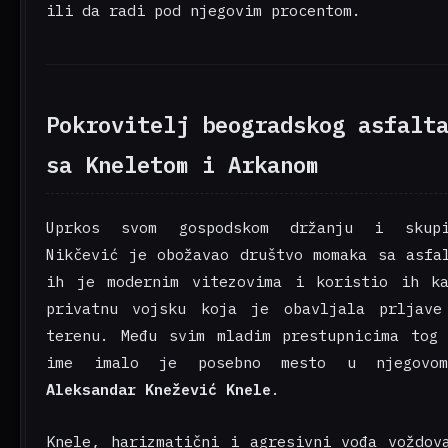
ili da radi pod njegovim procentom.
Pokrovitelj beogradskog asfalt
sa Kneletom i Arkanom
Uprkos svom gospodskom držanju i skupi
Nikčević je obožavao društvo momaka sa asfa
ih je modernim vitezovima i koristio ih ka
privatnu vojsku koja je obavljala prljave
terenu. Među svim mladim prestupnicima tog
ime imalo je posebno mesto u njegovo
Aleksandar Knežević Knele
.
Knele, harizmatični i agresivni vođa voždov