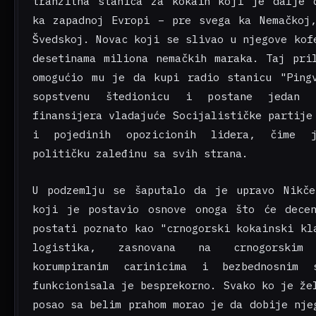
tranzitna stanica za kokain koji je dalje 
ka zapadnoj Evropi – pre svega ka Nemačkoj
Švedskoj. Novac koji se slivao u njegove kof
desetinama miliona nemačkih maraka. Taj pri
omogućio mu je da kupi radio stanicu "Ping
sopstvenu štedionicu i postane jedan 
finansijera vladajuće Socijalističke partije
i pojedinih opozicionih lidera, čime j
političku zaleđinu sa svih strana.
U podzemlju se šaputalo da je upravo Nikče
koji je postavio osnove onoga što će decen
postati poznato kao "crnogorski kokainski kl
logistika, zasnovana na crnogorskim 
korumpiranim carinicima i bezbednosnim s
funkcionisala je besprekorno. Svako ko je že
posao sa belim prahom morao je da dobije nje