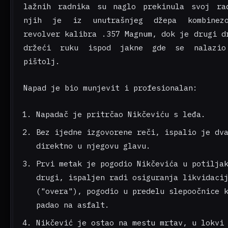
lažnih radnika su naglo prekinula svoj ra
njih je iz unutrašnjeg džepa kombinezo
revolver kalibra .357 Magnum, dok je drugi d
držeći ruku ispod jakne gde se nalazio
pištolj.
Napad je bio munjevit i profesionalan:
Napadač je pritrčao Nikčeviću s leđa.
Bez ijedne izgovorene reči, ispalio je dv
direktno u njegovu glavu.
Prvi metak je pogodio Nikčevića u potilja
drugi, ispaljen radi osiguranja likvidaci
("overa"), pogodio u predelu slepoočnice 
padao na asfalt.
Nikčević je ostao na mestu mrtav, u lokvi