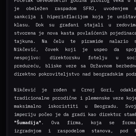
Početak devedesetih godina prošlog veka u 
je obeležen raspadom SFRJ, uvođenjem m
sankcija i hiperinflacijom koja je uništav
klasu. Dok su građani stajali u redovi
stvorena je nova kasta povlašćenih pojedinac
tajkuna. Na čelu te piramide nalazio s
Nikčević, čovek koji je uspeo da spoj
nespojivo: direktorsku fotelju u socij
preduzeću, bliske veze sa Državnom bezbedn
direktno pokroviteljstvo nad beogradskim pod
Nikčević je rođen u Crnoj Gori, odakl
tradicionalne porodične i plemenske veze koj
maksimalno iskoristiti u Beogradu. Svo
imperiju počeo je da gradi kao direktor stam
"Šumadija"
. Ova firma, koja se formal
izgradnjom i raspodelom stanova, pod N