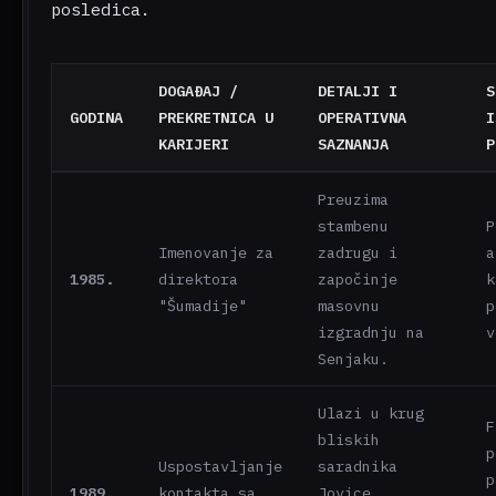
posledica.
DOGAĐAJ /
DETALJI I
S
GODINA
PREKRETNICA U
OPERATIVNA
I
KARIJERI
SAZNANJA
P
Preuzima
stambenu
P
Imenovanje za
zadrugu i
a
1985.
direktora
započinje
k
"Šumadije"
masovnu
p
izgradnju na
v
Senjaku.
Ulazi u krug
F
bliskih
p
Uspostavljanje
saradnika
p
1989.
kontakta sa
Jovice