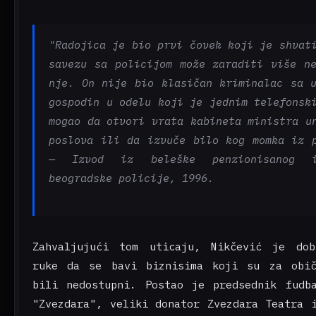
"Radojica je bio prvi čovek koji je shvat
savezu sa policijom može zaraditi više n
nje. On nije bio klasičan kriminalac sa 
gospodin u odelu koji je jednim telefonsk
mogao da otvori vrata kabineta ministra u
poslova ili da izvuče bilo kog momka iz 
— Izvod iz beleške penzionisanog in
beogradske policije, 1996.
Zahvaljujući tom uticaju, Nikčević je dob
ruke da se bavi biznisima koji su za obič
bili nedostupni. Postao je predsednik fudb
"Zvezdara", veliki donator Zvezdara Teatra 