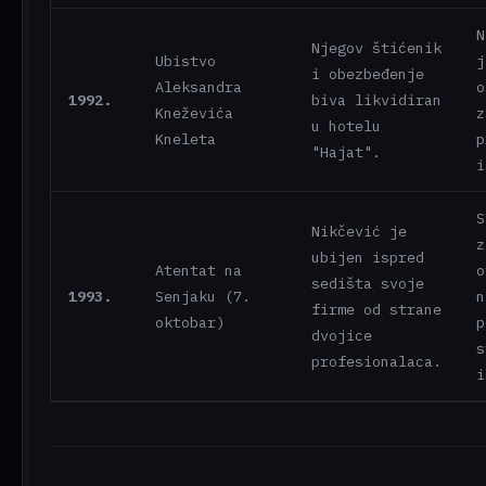
N
Njegov štićenik
Ubistvo
j
i obezbeđenje
Aleksandra
o
1992.
biva likvidiran
Kneževića
z
u hotelu
Kneleta
p
"Hajat".
i
S
Nikčević je
z
ubijen ispred
Atentat na
o
sedišta svoje
1993.
Senjaku (7.
n
firme od strane
oktobar)
p
dvojice
s
profesionalaca.
i