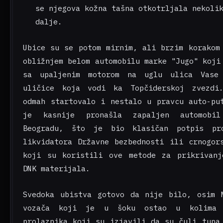
se njegova kožna tašna otkotrljala nekoli
dalje.
Ubice su se potom mirnim, ali brzim korakom
obližnjem belom automobilu marke "Jugo" koji
sa upaljenim motorom na uglu ulica Vase
uličice koja vodi ka Topčiderskoj zvezdi
odmah startovalo i nestalo u pravcu auto-pu
je kasnije pronašla zapaljen automobi
Beogradu, što je bio klasičan potpis pro
likvidatora Državne bezbednosti ili crnogor
koji su koristili ove metode za prikrivanj
DNK materijala.
Svedoka ubistva gotovo da nije bilo, osim 
vozača koji je u šoku ostao u kolima 
prolaznika koji su izjavili da su čuli tupa