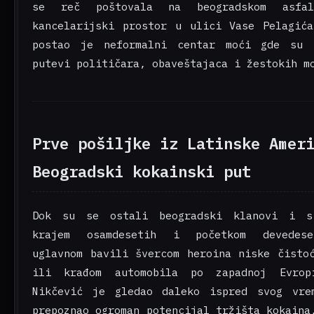
se reč poštovala na beogradskom asfal
kancelarijski prostor u ulici Vase Pelagić
postao je neformalni centar moći gde su 
putevi političara, obaveštajaca i žestokih m
Prve pošiljke iz Latinske Amer
Beogradski kokainski put
Dok su se ostali beogradski klanovi i s
krajem osamdesetih i početkom devedese
uglavnom bavili švercom heroina niske čisto
ili krađom automobila po zapadnoj Evrop
Nikčević je gledao daleko ispred svog vre
prepoznao ogroman potencijal tržišta kokaina