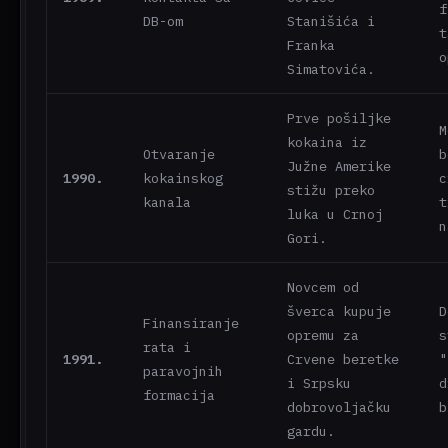
f
DB-om
Stanišića i
t
Franka
o
Simatovića.
Prve pošiljke
M
kokaina iz
Otvaranje
b
Južne Amerike
1990.
kokainskog
c
stižu preko
kanala
t
luka u Crnoj
n
Gori.
Novcem od
šverca kupuje
D
Finansiranje
opremu za
s
rata i
1991.
Crvene beretke
"
paravojnih
i Srpsku
d
formacija
dobrovoljačku
b
gardu.