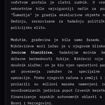
vođstvom postala je zlatni rudnik. U vr
nekretnine bile najsigurniji način za pr
"Šumadija" je gradila ekskluzivne objekte 
Dedinju, rezervisane za tadašnju politič
policijsku elitu.
Međutim, građevina je bila samo fasada. 
Nikčevićeve moći ležao je u njegovom blisk
Jovicom Stanišićem
, tadašnjim moćnim še
državne bezbednosti Srbije. Nikčević nije
doušnik službe; on je bio njen operativni pa
od poverenja zadužen za specijalne f
operacije. Preko njegovih računa u zemlji i 
prolazili su milioni maraka namenjeni z
novoformiranih jedinica poput Crvenih beret
finansiranje srpskih autonomnih oblasti u 
Bosni i Hercegovini.