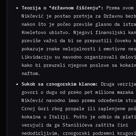
Teorija o "državnom čišćenju":
Prema ovom 
Nikčević je postao pretnja za Državnu bez
nakon što je počeo previše glasno da istr
Kneletovo ubistvo. Njegovi finansijski ka
previše važni da bi se prepustili čoveku 
pokazuje znake nelojalnosti i emotivne ne
Likvidaciju su navodno organizovali delov
kako bi preuzeli njegove poslove sa kokai
naftom.
Sukob sa crnogorskim klanom:
Druga verzija
govori o dugu od preko pet miliona maraka
Nikčević navodno imao prema određenim str
Crnoj Gori zbog propale ili zaplenjene po
kokaina u Italiji. Pošto je odbio da plat
verujući da ga Stanišićeva zaštita čini
nedodirljivim, crnogorski podzemni krugov