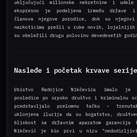
uključujući milionske nekretnine i udele
ekspresno je podeljena između države i
članova njegove porodice, dok su njegovi
narkoticima prešli u ruke novih, lojalnijih
su obeležili drugu polovinu devedesetih godi
Nasleđe i početak krvave serij
Ubistvo Radojice Nikčevića imalo je d
posledice po srpsko društvo i kriminalnu s
predstavljalo prelomnu tačku – trenut
uklonjena iluzija da su bogatstvo, društve
bliskost sa državnim aparatom garancija b
Nikčević je bio prvi u nizu "nedodirljiv