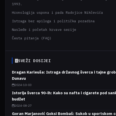
1993.
Hronologija uspona i pada Radojice Nikčevića
Istraga bez epiloga i politička pozadina
Nasleđe i početak krvave serije
Česta pitanja (FAQ)
SVEŽI DOSIJEI
Dragan Karleuša: Istraga državnog šverca i tajne grob
Dunavu
2024-10-03
Istorija šverca 90-ih: Kako su nafta i cigarete pod sa
budžet
2024-08-27
Goran Marjanović Goksi Bombaš: Sukob u sportskom ce