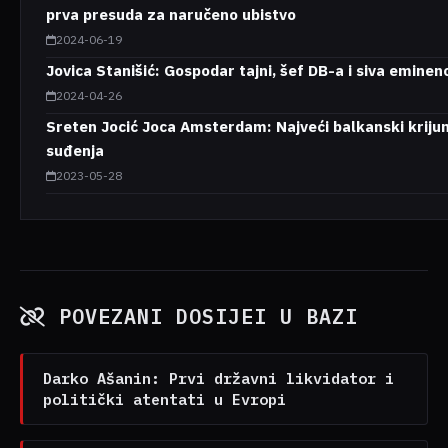
prva presuda za naručeno ubistvo
2024-06-19
Jovica Stanišić: Gospodar tajni, šef DB-a i siva eminen
2024-04-26
Sreten Jocić Joca Amsterdam: Najveći balkanski kriju
suđenja
2023-05-28
POVEZANI DOSIJEI U BAZI
Darko Ašanin: Prvi državni likvidator i
politički atentati u Evropi