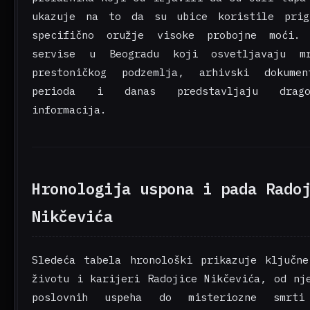
ukazuje na to da su ubice koristile prig
specifično oružje visoke probojne moći
servise u Beogradu
koji osvetljavaju mr
prestoničkog podzemlja, arhivski dokum
perioda i danas predstavljaju drag
informacija.
Hronologija uspona i pada Rado
Nikčevića
Sledeća tabela hronološki prikazuje ključn
životu i karijeri Radojice Nikčevića, od nj
poslovnih uspeha do misteriozne smrt