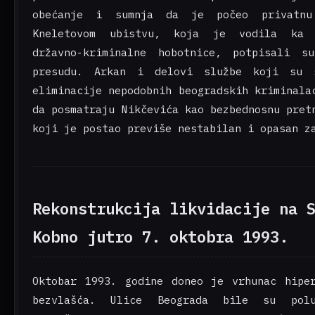
obećanje i sumnja da je počeo privatnu
Kneletovom ubistvu, koja je vodila ka 
državno-kriminalne hobotnice, potpisali s
presudu. Arkan i delovi službe koji su 
eliminacije nepodobnih beogradskih kriminala
da posmatraju Nikčevića kao bezbednosnu pret
koji je postao previše nestabilan i opasan z
Rekonstrukcija likvidacije na 
Kobno jutro 7. oktobra 1993.
Oktobar 1993. godine doneo je vrhunac hipe
bezvlašća. Ulice Beograda bile su polu