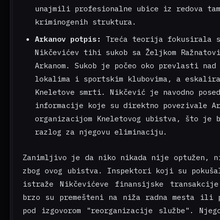
unajmili profesionalne ubice iz redova ta
kriminogenih struktura.
Arkanov potpis:
Treća teorija fokusirala s
Nikčevićev tihi sukob sa Željkom Ražnatov
Arkanom. Sukob je počeo oko prevlasti nad
lokalima i sportskim klubovima, a eskalir
Kneletove smrti. Nikčević je navodno pose
informacije koje su direktno povezivale A
organizacijom Kneletovog ubistva, što je 
razlog za njegovu eliminaciju.
Zanimljivo je da niko nikada nije optužen, n
zbog ovog ubistva. Inspektori koji su pokuša
istraže Nikčevićeve finansijske transakcij
brzo su premešteni na niža radna mesta ili 
pod izgovorom "reorganizacije službe". Njeg