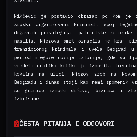
stvarali.
Nikčević je postavio obrazac po kom je f
srpski organizovani kriminal: spoj legaln
državnih privilegija, patriotske retorike 
nasilja. Njegova smrt označila je kraj pio
tranzicionog kriminala i uvela Beograd u 
period njegove novije istorije, gde su lju
vredeli onoliko koliko je iznosila trenutn
kokaina na ulici. Njegov grob na Novom
Beogradu i danas stoji kao nemi spomenik v
su granice između države, biznisa i zlo
izbrisane.
ČESTA PITANJA I ODGOVORI