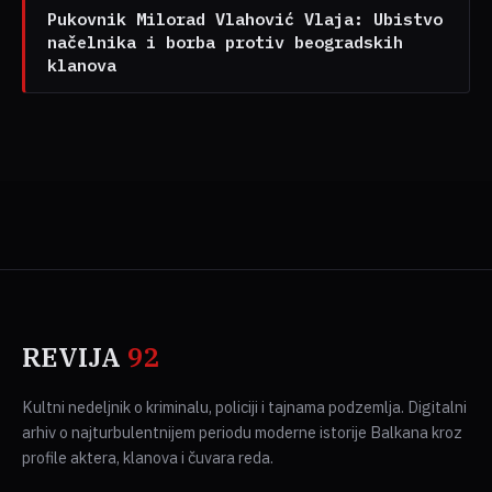
Pukovnik Milorad Vlahović Vlaja: Ubistvo
načelnika i borba protiv beogradskih
klanova
REVIJA
92
Kultni nedeljnik o kriminalu, policiji i tajnama podzemlja. Digitalni
arhiv o najturbulentnijem periodu moderne istorije Balkana kroz
profile aktera, klanova i čuvara reda.