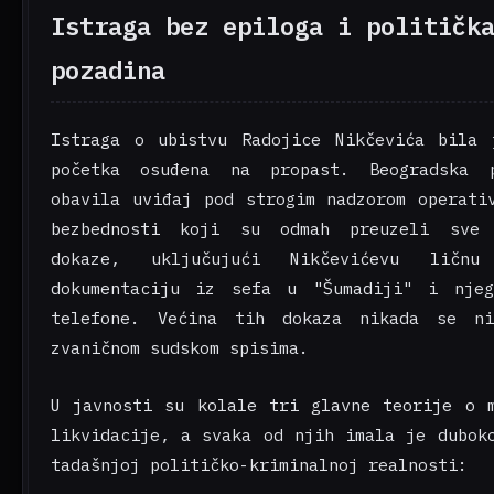
Istraga bez epiloga i političk
pozadina
Istraga o ubistvu Radojice Nikčevića bila 
početka osuđena na propast. Beogradska 
obavila uviđaj pod strogim nadzorom operati
bezbednosti koji su odmah preuzeli sve 
dokaze, uključujući Nikčevićevu ličnu 
dokumentaciju iz sefa u "Šumadiji" i njeg
telefone. Većina tih dokaza nikada se n
zvaničnom sudskom spisima.
U javnosti su kolale tri glavne teorije o 
likvidacije, a svaka od njih imala je dubok
tadašnjoj političko-kriminalnoj realnosti: