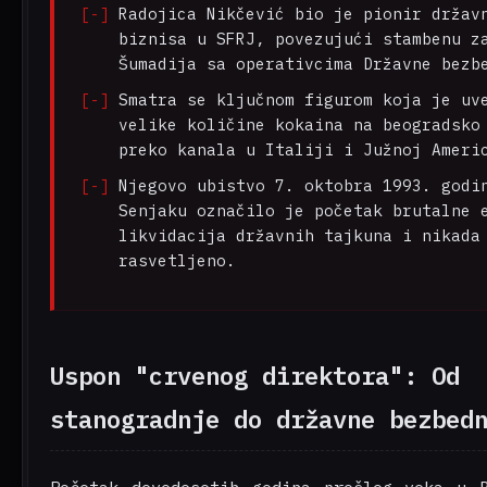
Radojica Nikčević bio je pionir držav
biznisa u SFRJ, povezujući stambenu z
Šumadija sa operativcima Državne bezb
Smatra se ključnom figurom koja je uv
velike količine kokaina na beogradsko
preko kanala u Italiji i Južnoj Ameri
Njegovo ubistvo 7. oktobra 1993. godi
Senjaku označilo je početak brutalne 
likvidacija državnih tajkuna i nikada
rasvetljeno.
Uspon "crvenog direktora": Od
stanogradnje do državne bezbed