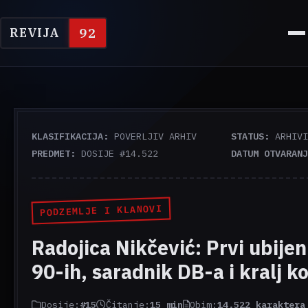
92
REVIJA
KLASIFIKACIJA:
POVERLJIV ARHIV
STATUS:
ARHIVI
PREDMET:
DOSIJE #14.522
DATUM OTVARANJ
PODZEMLJE I KLANOVI
Radojica Nikčević: Prvi ubijen
90-ih, saradnik DB-a i kralj k
Dosije:
#15
Čitanje:
15 min
Obim:
14.522 karaktera