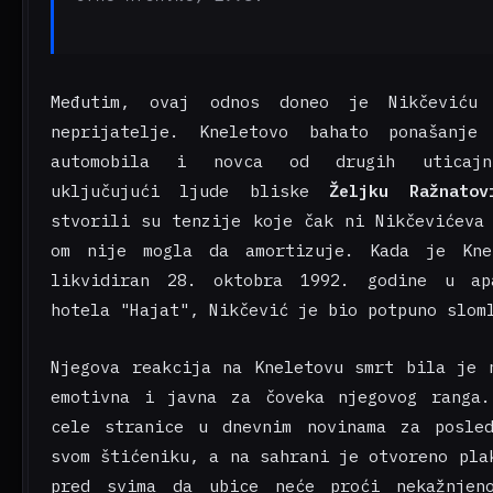
Međutim, ovaj odnos doneo je Nikčeviću
neprijatelje. Kneletovo bahato ponašanje
automobila i novca od drugih uticajn
uključujući ljude bliske
Željku Ražnatov
stvorili su tenzije koje čak ni Nikčevićeva
om nije mogla da amortizuje. Kada je Kne
likvidiran 28. oktobra 1992. godine u ap
hotela "Hajat", Nikčević je bio potpuno slom
Njegova reakcija na Kneletovu smrt bila je 
emotivna i javna za čoveka njegovog ranga.
cele stranice u dnevnim novinama za posled
svom štićeniku, a na sahrani je otvoreno pla
pred svima da ubice neće proći nekažnjen