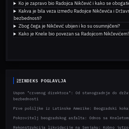
Ko je zapravo bio Radojica Nikčević i kako se obogati
Kakva je bila veza između Radojice Nikčevića i Držav
bezbednosti?
Zbog čega je Nikčević ubijen i ko su osumnjičeni?
Kako je Knele bio povezan sa Radojicom Nikčevićem
INDEKS POGLAVLJA
Uspon "crvenog direktora": Od stanogradnje do drža
bezbednosti
Prve pošiljke iz Latinske Amerike: Beogradski koka
Pokrovitelj beogradskog asfalta: Odnos sa Kneletom
Rekonstrukcija likvidacije na Senjaku: Kobno jutro