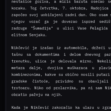
nestašice goriva, a miris baruta osećao s
koraku. Tog četvrtka, 7. oktobra, Radojica
započeo svoj uobičajeni radni dan. Oko osam 
njegov vozač ga je dovezao ispred sediš
zadruge "Šumadija" u ulici Vase Pelagića
elitnom Senjaku.
Nikčević je izašao iz automobila, držeći u
tašnu sa dokumentima i delom dnevnog pa
trenutku, ulica je delovala mirno. Nekoli
metara dalje, dvojica muškaraca u plavi
kombinezonima, kakve su obično nosili putari
gradske čistoće, prividno su obavljali
trotoaru. Niko od prolaznika, pa ni sam Ni
obratio pažnju na njih.
Kada je Nikčević zakoračio ka ulazu u zgra