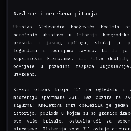
Nasleđe i nerešena pitanja
Ubistvo Aleksandra Kneževića Kneleta o
nerešenih ubistava u istoriji beogradske
presuda i jasnog epiloga, slučaj je pr
legendama i teorijama zavere. Da li je
suparničkim klanovima, ili žrtva dubljih
odvijale u pozadini raspada Jugoslavij
utvrđeno.
Krvavi otisak broja "1" na ogledalu i 
misteriju apartmana 331. Bez obzira na sv
sigurna: Kneletova smrt obeležila je jedan 
istorije, perioda u kojem su se granice izme
sve više brisale, ostavljajući za sobo
slučajeve. Misterija sobe 331 ostaje otvoren