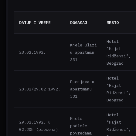
DATUM I VREME
DOGAĐAJ
MESTO
Hotel
Knele ulazi
"Hajat
28.02.1992.
u apartman
Ridžensi",
331
Beograd
Hotel
Pucnjava u
"Hajat
28.02/29.02.1992.
apartmanu
Ridžensi",
331
Beograd
Hotel
Knele
29.02.1992. u
"Hajat
podleže
02:30h (procena)
Ridžensi",
povredama