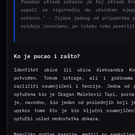
Poseban utisak ostavio je taj otisak kr
uspeli sa sigurnošću da utvrdimo nje
ostavio." - Izjava jednog od pripadnika 
uviđaju (anonimno, po isteku roka poverlji
Ko je pucao i zašto?
Identitet ubice ili ubica Aleksandra Kn
potvrđen. Tokom istrage, ali i godinama
različiti osumnjičeni i teorije. Jedna od 
optužena bio je Dragan Malešević Tapi, pozna
je, navodno, bio jedan od poslednjih koji j
uprkos tome što je bio ključni osumnjičen
optužbi usled nedostatka dokaza.
Nekoliko godina kasnije, mediji su spekulisa