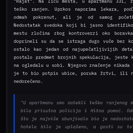
"Hajat". Na licu mesta, u apartmanu 331, z
teško ranjen. Uprkos naporima lekara, pod
odmah pokrenut, ali je od samog početk
Nedostatak svedoka koji bi jasno identifiko
mestu zločina zbog kontroverzi oko boravk
doprineli su da se istraga dugo vuče bez ko
ostalo kao jedan od najupečatljivijih det
postalo predmet brojnih spekulacija, jeste 
na ogledalu u sobi. Njegovo značenje nikada 
je to bio potpis ubice, poruka žrtvi, ili n
nedorečeno.
"U apartmanu smo zatekli teško ranjenog 
bila prisutna policija i Hitna pomoć. Od
što je najviše zbunjivalo bio je nedostat
hotela bilo je uplašeno, a gosti su tv