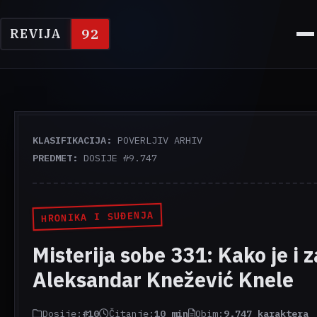
92
REVIJA
KLASIFIKACIJA:
POVERLJIV ARHIV
PREDMET:
DOSIJE #9.747
HRONIKA I SUĐENJA
Misterija sobe 331: Kako je i z
Aleksandar Knežević Knele
Dosije:
#10
Čitanje:
10 min
Obim:
9.747 karaktera