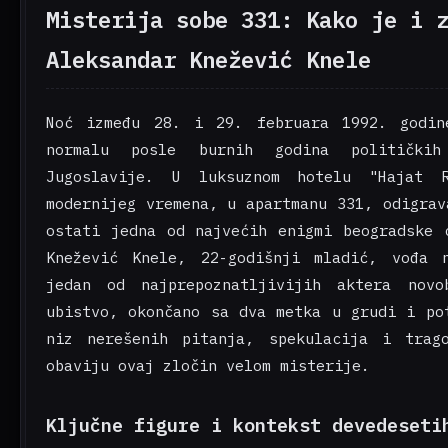
Misterija sobe 331: Kako je i 
Aleksandar Knežević Knele
Noć između 28. i 29. februara 1992. godin
normalu posle burnih godina politički
Jugoslavije. U luksuznom hotelu "Hajat R
modernijeg vremena, u apartmanu 331, odigrav
ostati jedna od najvećih enigmi beogradske 
Knežević Knele, 22-godišnji mladić, vođa 
jedan od najprepoznatljivijih aktera novo
ubistvo, okončano sa dva metka u grudi i po
niz nerešenih pitanja, spekulacija i trag
obaviju ovaj zločin velom misterije.
Ključne figure i kontekst devedeseti