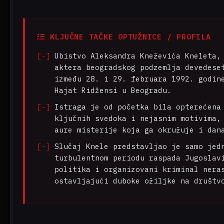
KLJUČNE TAČKE OPTUŽNICE / PROFILA
Ubistvo Aleksandra Kneževića Kneleta,
aktera beogradskog podzemlja devedese
između 28. i 29. februara 1992. godin
Hajat Ridžensi u Beogradu.
Istraga je od početka bila opterećena
ključnih svedoka i nejasnim motivima,
aure misterije koja ga okružuje i dan
Slučaj Knele predstavljao je samo jed
turbulentnom periodu raspada Jugoslav
politika i organizovani kriminal nera
ostavljajući duboke ožiljke na društv