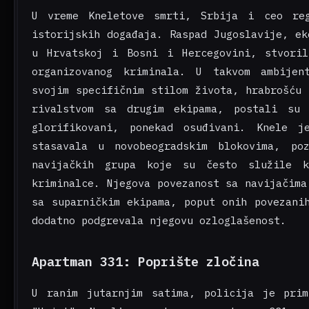
U vreme Kneletove smrti, Srbija i ceo re
istorijskih događaja. Raspad Jugoslavije, ek
u Hrvatskoj i Bosni i Hercegovini, stvori
organizovanog kriminala. U takvom ambijen
svojim specifičnim stilom života, hrabrošću 
rivalstvom sa drugim ekipama, postali su 
glorifikovani, ponekad osuđivani. Knele j
stasavala u novobeogradskim blokovima, po
navijačkih grupa koje su često služile k
kriminalce. Njegova povezanost sa navijačima
sa suparničkim ekipama, poput onih povezani
dodatno podgrevala njegovu ozloglašenost.
Apartman 331: Poprište zločina
U ranim jutarnjim satima, policija je pri