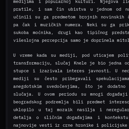
medijima i popularnoj kulturi. Njegova li
pratile, i sam čin ubistva u jednom od na
učinili su ga predmetom brojnih novinskih č
pa čak i muzičkih numera. Neki su ga prik
sukoba moćnika, drugi kao tipičnog predst
višeslojna percepcija samo je doprinela mito
U vreme kada su mediji, pod uticajem poli
transformaciju, slučaj Knele je bio jedna o
stupce i izazivala interes javnosti. U ned
mediji su često pribegavali spekulacijam
anegdotskim svedočenjima, što je dodatno 
slučaja. U ovom periodu su mnogi događaji
beogradskog podzemlja bili predmet interes
uklopilo u taj mozaik nasilja i neregular
detalja o sličnim događajima i kontekstu
najnovije vesti iz crne hronike i policijske