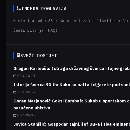
INDEKS POGLAVLJA
Misterija sobe 331: Kako je i zašto likvidiran Ale
Česta pitanja (FAQ)
SVEŽI DOSIJEI
Dragan Karleuša: Istraga državnog šverca i tajne gro
2024-10-03
Istorija šverca 90-ih: Kako su nafta i cigarete pod sa
2024-08-27
Goran Marjanović Goksi Bombaš: Sukob u sportskom ce
naručeno ubistvo
2024-06-19
Jovica Stanišić: Gospodar tajni, šef DB-a i siva eminen